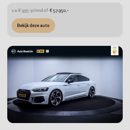
v.a. € 995-p/mnd of
€ 57.950,-
Bekijk deze auto