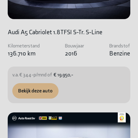
Audi A5 Cabriolet 1.8TFSI S-Tr. S-Line
Kilometerstand
Bouwjaar
Brandstof
136.710 km
2016
Benzine
v.a. € 344-p/mnd of
€ 19.950,-
Bekijk deze auto