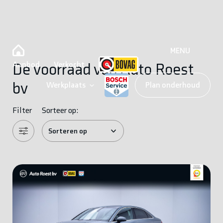
MENU
Aanbod
Verkocht
De voorraad van Auto Roest
bv
Werkplaats
Plan onderhoud
Filter
Sorteer op: