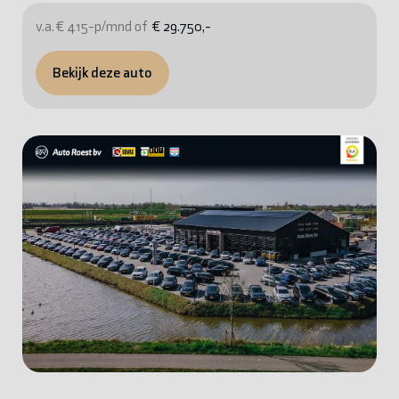
v.a. € 415-p/mnd of
€ 29.750,-
Bekijk deze auto