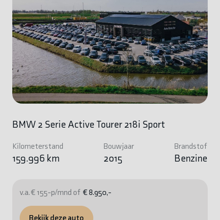
BMW 2 Serie Active Tourer 218i Sport
Kilometerstand
Bouwjaar
Brandstof
159.996 km
2015
Benzine
v.a. € 155-p/mnd of
€ 8.950,-
Bekijk deze auto