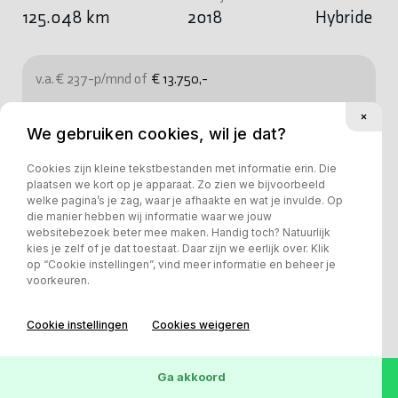
125.048 km
2018
Hybride
v.a. € 237-p/mnd of
€ 13.750,-
Bekijk deze auto
We gebruiken cookies, wil je dat?
Cookies zijn kleine tekstbestanden met informatie erin. Die
plaatsen we kort op je apparaat. Zo zien we bijvoorbeeld
welke pagina’s je zag, waar je afhaakte en wat je invulde. Op
die manier hebben wij informatie waar we jouw
websitebezoek beter mee maken. Handig toch? Natuurlijk
kies je zelf of je dat toestaat. Daar zijn we eerlijk over. Klik
op “Cookie instellingen”, vind meer informatie en beheer je
voorkeuren.
Cookie instellingen
Cookies weigeren
Ga akkoord