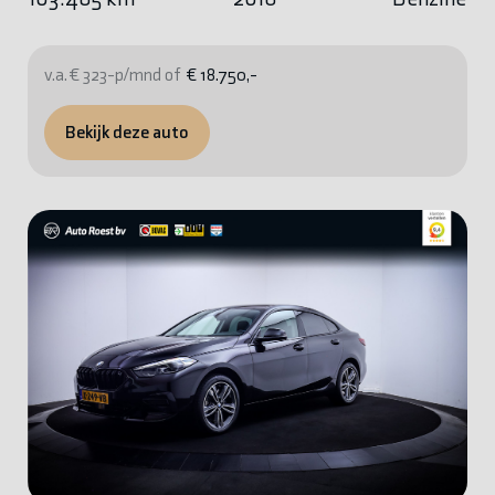
v.a. € 323-p/mnd of
€ 18.750,-
Bekijk deze auto