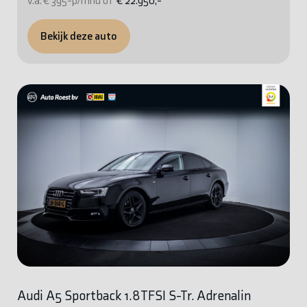
v.a. € 395-p/mnd of
€ 22.950,-
Bekijk deze auto
Audi A5 Sportback 1.8TFSI S-Tr. Adrenalin