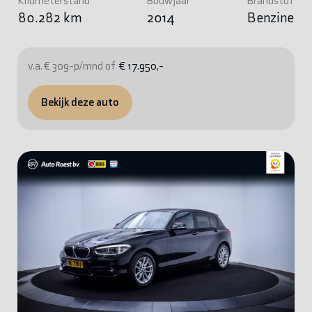
Kilometerstand
Bouwjaar
Brandstof
80.282 km
2014
Benzine
v.a. € 309-p/mnd of
€ 17.950,-
Bekijk deze auto