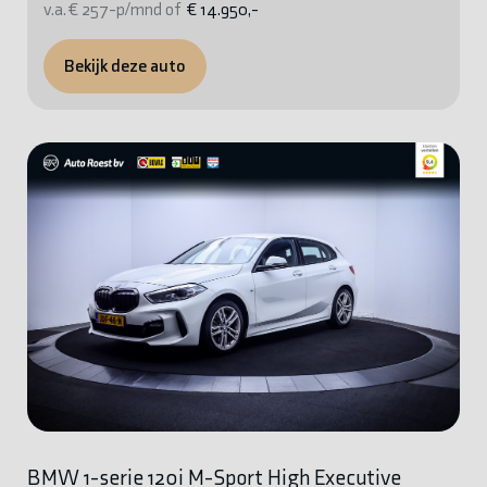
v.a. € 257-p/mnd of
€ 14.950,-
Bekijk deze auto
BMW 1-serie 120i M-Sport High Executive