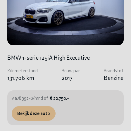
BMW 1-serie 125iA High Executive
Kilometerstand
Bouwjaar
Brandstof
131.708 km
2017
Benzine
v.a. € 392-p/mnd of
€ 22.750,-
Bekijk deze auto