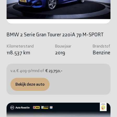
BMW 2 Serie Gran Tourer 220iA 7p M-SPORT
Kilometerstand
Bouwjaar
Brandstof
118.537 km
2019
Benzine
v.a. € 409-p/mnd of
€ 23.750,-
Bekijk deze auto