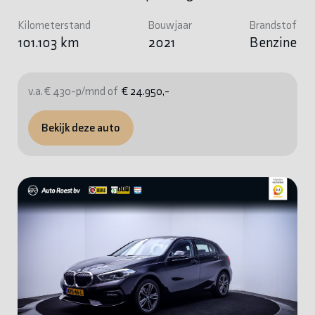
Kilometerstand
Bouwjaar
Brandstof
101.103 km
2021
Benzine
v.a. € 430-p/mnd of
€ 24.950,-
Bekijk deze auto