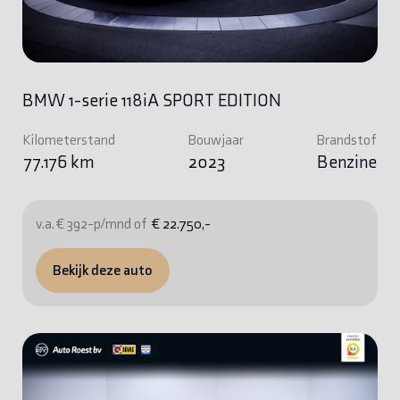
BMW 1-serie 118iA SPORT EDITION
Kilometerstand
Bouwjaar
Brandstof
77.176 km
2023
Benzine
v.a. € 392-p/mnd of
€ 22.750,-
Bekijk deze auto