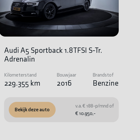
Audi A5 Sportback 1.8TFSI S-Tr.
Adrenalin
Kilometerstand
Bouwjaar
Brandstof
229.355 km
2016
Benzine
v.a. € 188-p/mnd of
Bekijk deze auto
€ 10.950,-