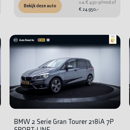
v.a. € 430-p/mnd of
Bekijk deze auto
€ 24.950,-
BMW 2 Serie Gran Tourer 218iA 7P
SPORT-LINE