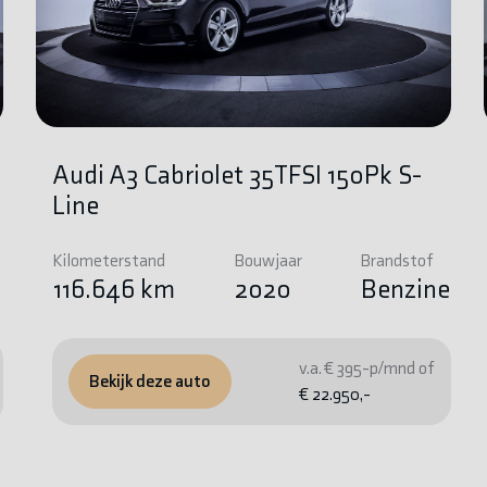
Audi A3 Cabriolet 35TFSI 150Pk S-
Line
Kilometerstand
Bouwjaar
Brandstof
e
116.646 km
2020
Benzine
v.a. € 395-p/mnd of
Bekijk deze auto
€ 22.950,-