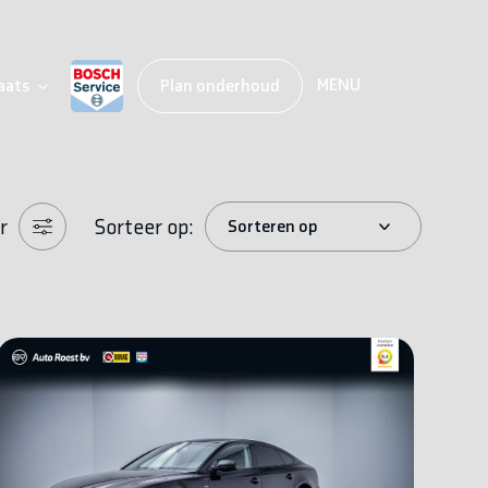
MENU
aats
Plan onderhoud
r
Sorteer op: