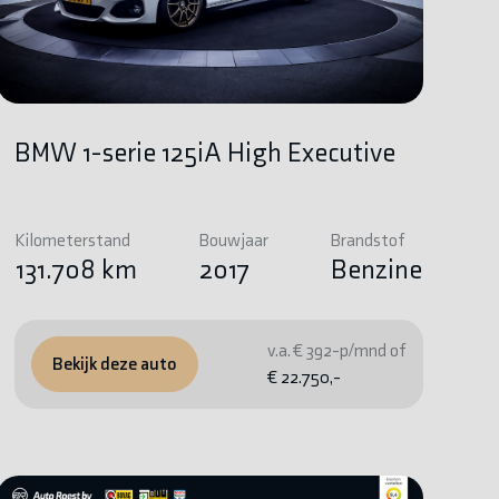
BMW 1-serie 125iA High Executive
Kilometerstand
Bouwjaar
Brandstof
131.708 km
2017
Benzine
v.a. € 392-p/mnd of
Bekijk deze auto
€ 22.750,-