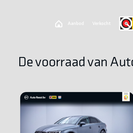
Aanbod
Verkocht
De voorraad van Aut