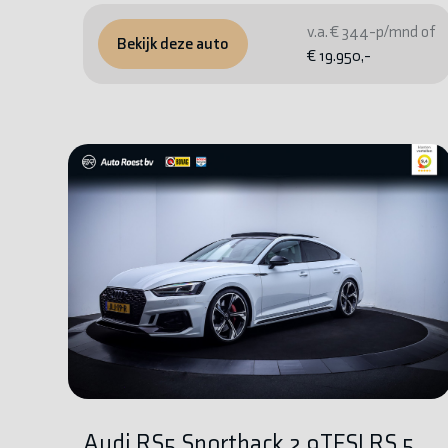
v.a. € 344-p/mnd of
Bekijk deze auto
€ 19.950,-
Audi RS5 Sportback 2.9TFSI RS 5