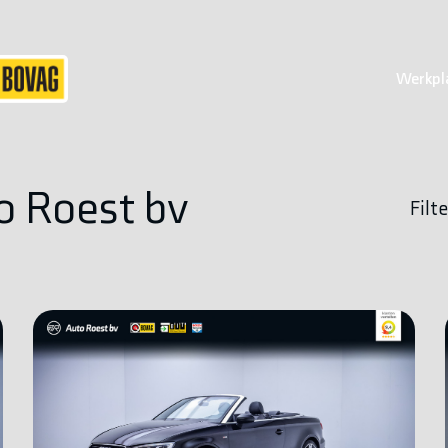
Werkpl
o Roest bv
Filte