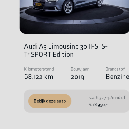
Audi A3 Limousine 30TFSI S-
Tr.SPORT Edition
Kilometerstand
Bouwjaar
Brandstof
68.122 km
2019
Benzin
v.a. € 327-p/mnd of
Bekijk deze auto
€ 18.950,-