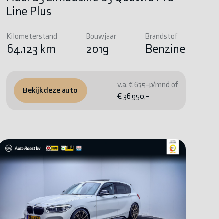
Line Plus
Kilometerstand
Bouwjaar
Brandstof
64.123 km
2019
Benzine
v.a. € 635-p/mnd of
Bekijk deze auto
€ 36.950,-