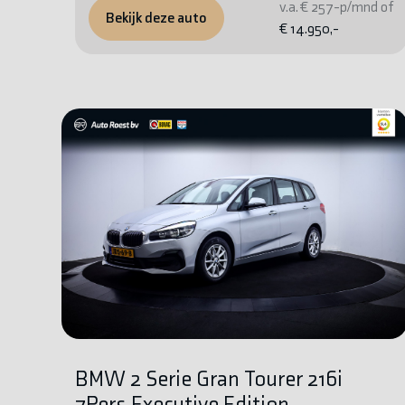
v.a. € 257-p/mnd of
Bekijk deze auto
€ 14.950,-
BMW 2 Serie Gran Tourer 216i
7Pers.Executive Edition