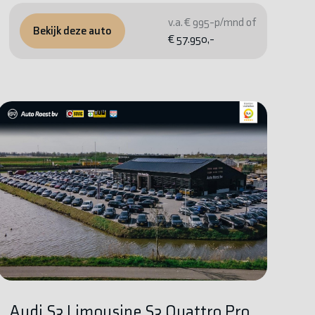
v.a. € 995-p/mnd of
Bekijk deze auto
€ 57.950,-
Audi S3 Limousine S3 Quattro Pro