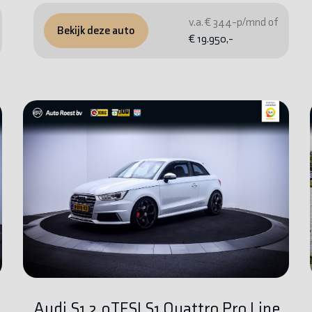
v.a. € 344-p/mnd of
Bekijk deze auto
€ 19.950,-
Audi S1 2.0TFSI S1 Quattro Pro Line