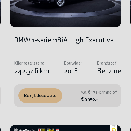
BMW 1-serie 118iA High Executive
Kilometerstand
Bouwjaar
Brandstof
e
242.346 km
2018
Benzine
v.a. € 171-p/mnd of
Bekijk deze auto
€ 9.950,-