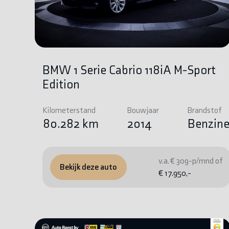
BMW 1 Serie Cabrio 118iA M-Sport
Edition
Kilometerstand
Bouwjaar
Brandstof
80.282 km
2014
Benzin
v.a. € 309-p/mnd of
Bekijk deze auto
€ 17.950,-