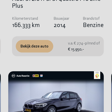
Plus
Kilometerstand
Bouwjaar
Brandstof
e
166.333 km
2014
Benzine
v.a. € 274-p/mnd of
Bekijk deze auto
€ 15.950,-