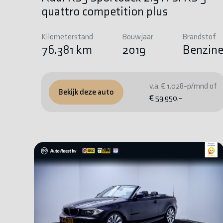
quattro competition plus
Kilometerstand
Bouwjaar
Brandstof
76.381 km
2019
Benzin
v.a. € 1.028-p/mnd of
Bekijk deze auto
€ 59.950,-