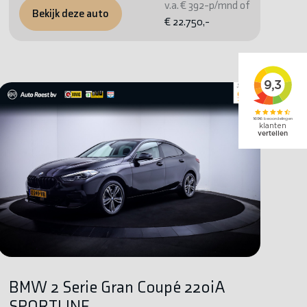
v.a. € 392-p/mnd of
Bekijk deze auto
€ 22.750,-
BMW 2 Serie Gran Coupé 220iA
SPORTLINE