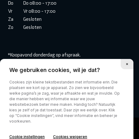
Do
Do 08:00 - 17:00
Vr
Vr 08:00 - 17:00
Za
Gesloten
Zo
Gesloten
*Koopavond donderdag op afspraak.
We gebruiken cookies, wil je dat?
Volg ons:
Cookies zijn kleine tekstbestanden met informatie erin. Die
plaatsen we kort op je apparaat. Zo zien we bijvoorbeeld
welke pagina’s je zag, waar je afhaakte en wat je invulde. Op
die manier hebben wij informatie waar we jouw
websitebezoek beter mee maken. Handig toch? Natuurlijk
kies je zelf of je dat toestaat. Daar zijn we eerlijk over. Klik
op “Cookie instellingen”, vind meer informatie en beheer je
voorkeuren.
Cookie instellingen
Cookies weigeren