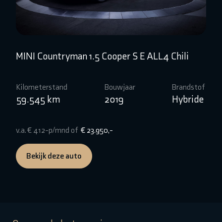
MINI Countryman 1.5 Cooper S E ALL4 Chili
B
Kilometerstand
Bouwjaar
Brandstof
Ki
59.545 km
2019
Hybride
1
v.a. € 412-p/mnd of
€ 23.950,-
v.
Bekijk deze auto