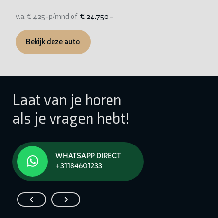
v.a. € 425-p/mnd of
€ 24.750,-
v.
Bekijk deze auto
Laat van je horen
als je vragen hebt!
WHATSAPP DIRECT
+31184601233