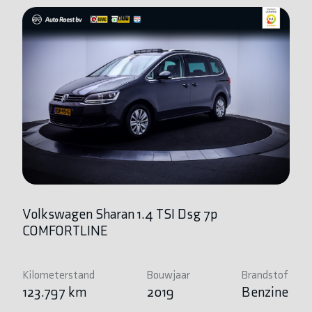
Volkswagen Sharan 1.4 TSI Dsg 7p
BM
COMFORTLINE
Ed
Kilometerstand
Bouwjaar
Brandstof
Ki
123.797 km
2019
Benzine
9