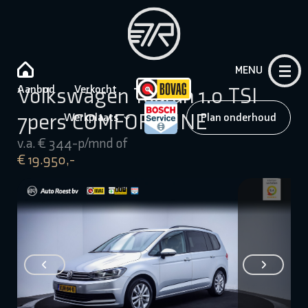
MENU
Aanbod
Verkocht
Volkswagen Touran 1.0 TSI
7pers COMFORTLINE
Werkplaats
Plan onderhoud
v.a. € 344-p/mnd of
€ 19.950,-