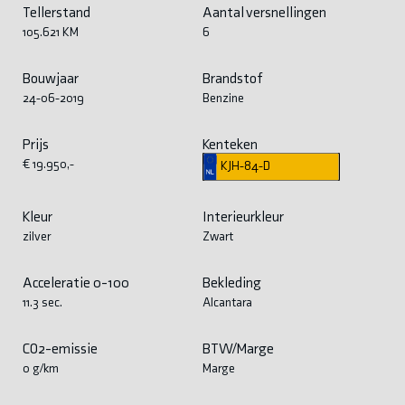
Tellerstand
Aantal versnellingen
105.621 KM
6
Bouwjaar
Brandstof
24-06-2019
Benzine
Prijs
Kenteken
€ 19.950,-
KJH-84-D
Kleur
Interieurkleur
zilver
Zwart
Acceleratie 0-100
Bekleding
11.3 sec.
Alcantara
CO2-emissie
BTW/Marge
0 g/km
Marge