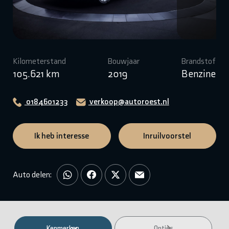
Kilometerstand
Bouwjaar
Brandstof
105.621 km
2019
Benzine
0184601233
verkoop@autoroest.nl
Ik heb interesse
Inruilvoorstel
Auto delen:
Kenmerken
Opties