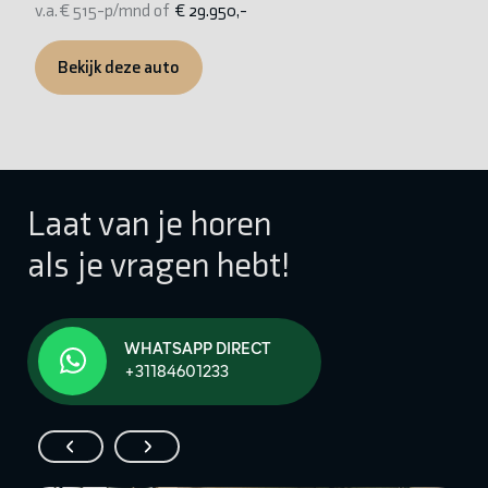
v.a. € 515-p/mnd of
€ 29.950,-
v.
Bekijk deze auto
Laat van je horen
als je vragen hebt!
WHATSAPP DIRECT
+31184601233