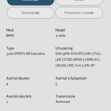
Beschrijving
Financieren / Leasen
Merk
Model
BMW
3-serie
Type
Uitvoering
320e SPORTLINE Executive
SOH 96% SCHUIFD. | HiFi | FULL
LED | STOELVERW. | CARPLAY |
CRUISE | PDC V+A | LMV 18''
Aantal deuren
Aantal zitplaatsen
4
5
Aantal sleutels
Transmissie
2
Automaat