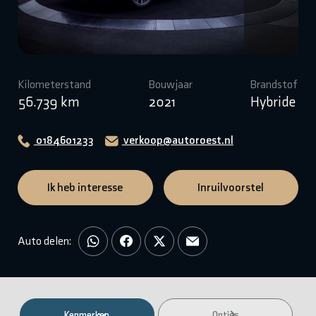
Kilometerstand
Bouwjaar
Brandstof
56.739 km
2021
Hybride
0184601233
verkoop@autoroest.nl
Ik heb interesse
Inruilvoorstel
Auto delen:
Kenmerken
Opties