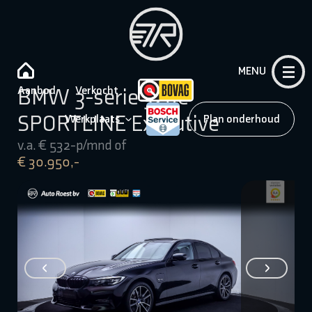
MENU
Aanbod
Verkocht
BMW 3-serie 320e
SPORTLINE Executive
Werkplaats
Plan onderhoud
v.a. € 532-p/mnd of
€ 30.950,-