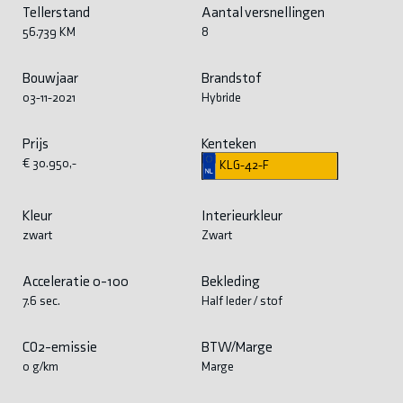
Tellerstand
Aantal versnellingen
56.739 KM
8
Bouwjaar
Brandstof
03-11-2021
Hybride
Prijs
Kenteken
€ 30.950,-
KLG-42-F
Kleur
Interieurkleur
zwart
Zwart
Acceleratie 0-100
Bekleding
7.6 sec.
Half leder / stof
CO2-emissie
BTW/Marge
0 g/km
Marge