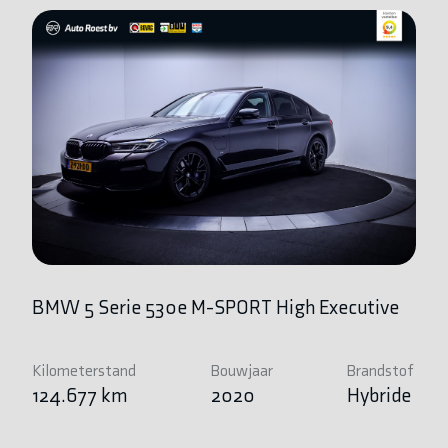
BMW 5 Serie 530e M-SPORT High Executive
B
Kilometerstand
Bouwjaar
Brandstof
Ki
124.677 km
2020
Hybride
6