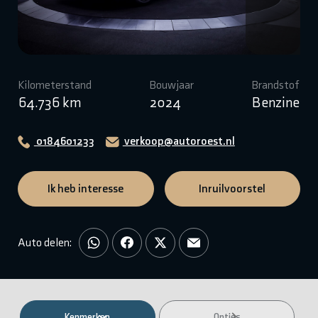
Kilometerstand
Bouwjaar
Brandstof
64.736 km
2024
Benzine
0184601233
verkoop@autoroest.nl
Ik heb interesse
Inruilvoorstel
Auto delen:
Kenmerken
Opties