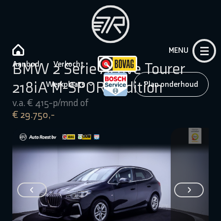
MENU
Aanbod
Verkocht
BMW 2 Serie Active Tourer
218iA M-SPORT Edition
Werkplaats
Plan onderhoud
v.a. € 415-p/mnd of
€ 29.750,-