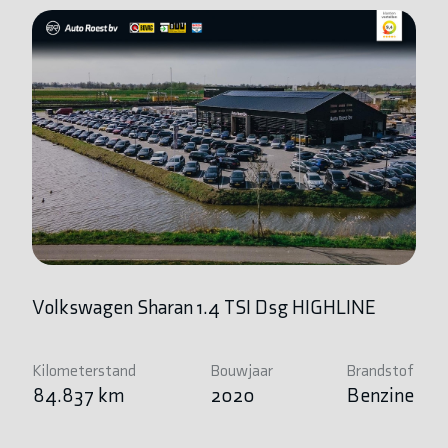
Volkswagen Sharan 1.4 TSI Dsg HIGHLINE
V
C
Kilometerstand
Bouwjaar
Brandstof
84.837 km
2020
Benzine
Ki
1