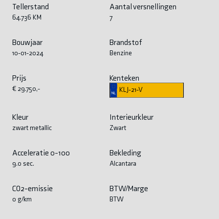
Tellerstand
Aantal versnellingen
64.736 KM
7
Bouwjaar
Brandstof
10-01-2024
Benzine
Prijs
Kenteken
€ 29.750,-
KLJ-21-V
Kleur
Interieurkleur
zwart metallic
Zwart
Acceleratie 0-100
Bekleding
9.0 sec.
Alcantara
CO2-emissie
BTW/Marge
0 g/km
BTW