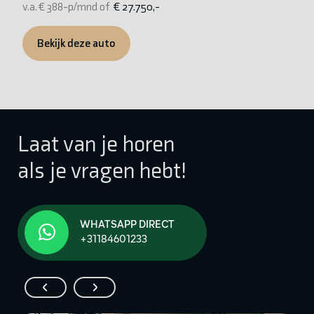
v.a. € 388-p/mnd of
€ 27.750,-
v.
Bekijk deze auto
Laat van je horen
als je vragen hebt!
WHATSAPP DIRECT
+31184601233