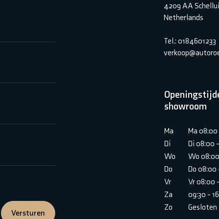
4209 AA Schellu
Netherlands
Tel.: 0184601233
verkoop@autoroe
Openingstijd
showroom
Ma
Ma 08:00 
Di
Di 08:00 
Wo
Wo 08:00
Do
Do 08:00 
Vr
Vr 08:00 
Za
09:30 - 1
Zo
Gesloten
Versturen