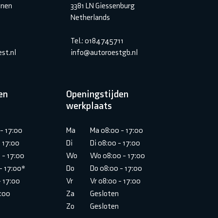
inen
3381 LN Giessenburg
Netherlands
Tel.: 0184745711
st.nl
info@autoroestgb.nl
en
Openingstijden
werkplaats
- 17:00
Ma
Ma 08:00 - 17:00
- 17:00
Di
Di 08:00 - 17:00
 - 17:00
Wo
Wo 08:00 - 17:00
- 17:00*
Do
Do 08:00 - 17:00
- 17:00
Vr
Vr 08:00 - 17:00
6:00
Za
Gesloten
Zo
Gesloten