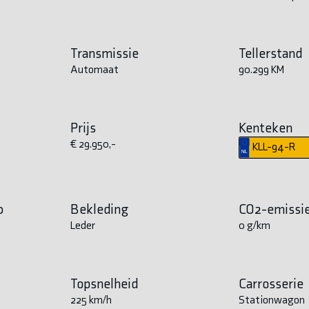
Transmissie
Tellerstand
Automaat
90.299 KM
Prijs
Kenteken
€ 29.950,-
KLL-94-R
0
Bekleding
CO2-emissi
Leder
0 g/km
Topsnelheid
Carrosserie
225 km/h
Stationwagon