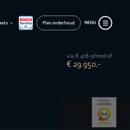
MENU
aats
Plan onderhoud
v.a. € 418-p/mnd of
€ 29.950,-