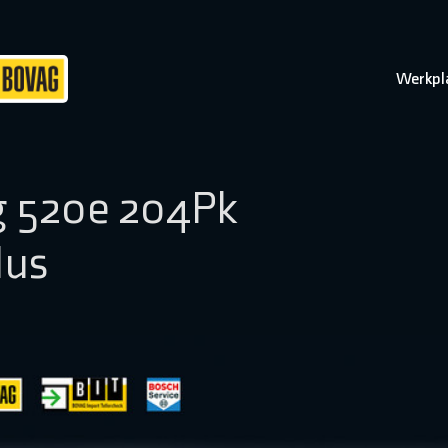
Werkpl
g 520e 204Pk
lus