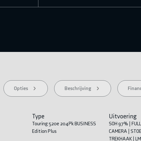
Opties
Beschrijving
Financ
Type
Uitvoering
Touring 520e 204Pk BUSINESS
SOH 97% | FULL 
Edition Plus
CAMERA | STOE
TREKHAAK | L