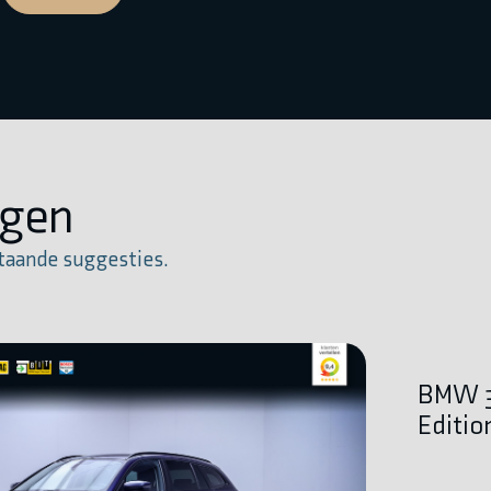
igen
taande suggesties.
BMW 3
Editio