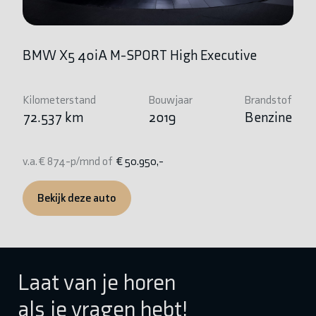
BMW X5 40iA M-SPORT High Executive
B
Kilometerstand
Bouwjaar
Brandstof
Ki
72.537 km
2019
Benzine
4
v.a. € 874-p/mnd of
€ 50.950,-
v.
Bekijk deze auto
Laat van je horen
als je vragen hebt!