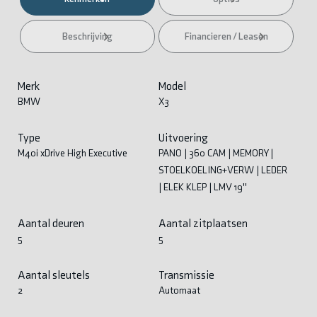
Beschrijving
Financieren / Leasen
Merk
Model
BMW
X3
Type
Uitvoering
M40i xDrive High Executive
PANO | 360 CAM | MEMORY |
STOELKOELING+VERW | LEDER
| ELEK KLEP | LMV 19''
Aantal deuren
Aantal zitplaatsen
5
5
Aantal sleutels
Transmissie
2
Automaat