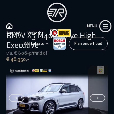
MENU
Aanbod
Verkocht
BMW X3 M40i xDrive High
Executive
Werkplaats
Plan onderhoud
v.a. € 806-p/mnd of
€ 46.950,-