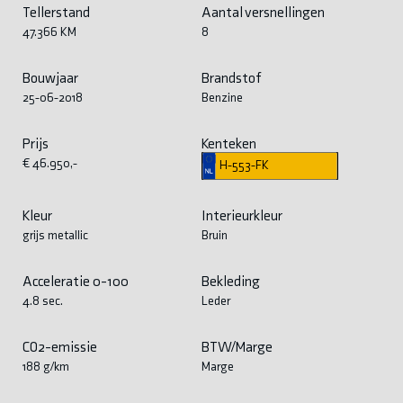
Tellerstand
Aantal versnellingen
47.366 KM
8
Bouwjaar
Brandstof
25-06-2018
Benzine
Prijs
Kenteken
€ 46.950,-
H-553-FK
Kleur
Interieurkleur
grijs metallic
Bruin
Acceleratie 0-100
Bekleding
4.8 sec.
Leder
CO2-emissie
BTW/Marge
188 g/km
Marge