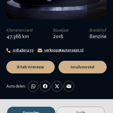
Kilometerstand
Bouwjaar
Brandstof
47.366 km
2018
Benzine
0184601233
verkoop@autoroest.nl
Ik heb interesse
Inruilvoorstel
Auto delen:
Kenmerken
Opties