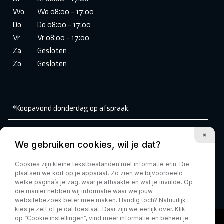
Wo
Wo 08:00 - 17:00
Do
Do 08:00 - 17:00
Vr
Vr 08:00 - 17:00
Za
Gesloten
Zo
Gesloten
*Koopavond donderdag op afspraak.
Volg ons:
We gebruiken cookies, wil je dat?
Cookies zijn kleine tekstbestanden met informatie erin. Die
plaatsen we kort op je apparaat. Zo zien we bijvoorbeeld
welke pagina’s je zag, waar je afhaakte en wat je invulde. Op
die manier hebben wij informatie waar we jouw
websitebezoek beter mee maken. Handig toch? Natuurlijk
kies je zelf of je dat toestaat. Daar zijn we eerlijk over. Klik
op “Cookie instellingen”, vind meer informatie en beheer je