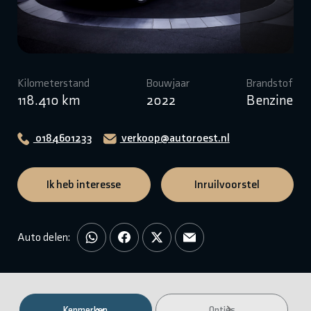
Kilometerstand
Bouwjaar
Brandstof
118.410 km
2022
Benzine
0184601233
verkoop@autoroest.nl
Ik heb interesse
Inruilvoorstel
Auto delen:
Kenmerken
Opties