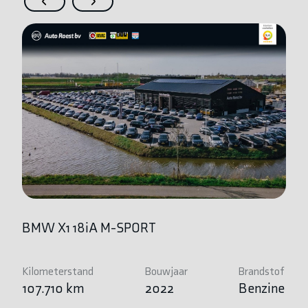
BMW X1 18iA M-SPORT
B
Kilometerstand
Bouwjaar
Brandstof
Ki
107.710 km
2022
Benzine
7