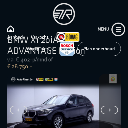
MENU
Aanbod
Verkocht
BMW X1 20iA xDr.
ADVANTAGE Edition
Werkplaats
Plan onderhoud
v.a. € 402-p/mnd of
€ 28.750,-