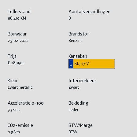
Tellerstand
Aantal versnellingen
118.410 KM
8
Bouwjaar
Brandstof
25-02-2022
Benzine
Prijs
Kenteken
€ 28.750,-
KLJ-17-V
Kleur
Interieurkleur
zwart metallic
Zwart
Acceleratie 0-100
Bekleding
7.3 sec.
Leder
CO2-emissie
BTW/Marge
0 g/km
BTW