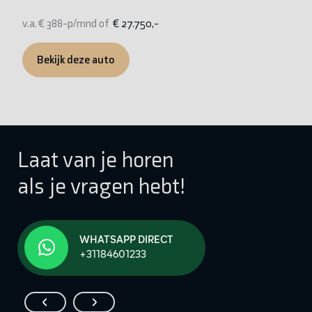
v.a. € 388-p/mnd of
€ 27.750,-
v.
Bekijk deze auto
Laat van je horen
als je vragen hebt!
WHATSAPP DIRECT
+31184601233