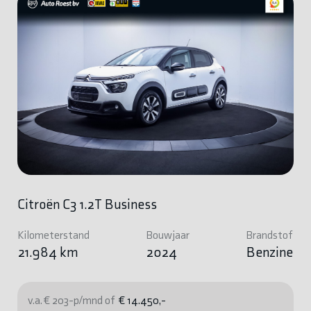
Citroën C3 1.2T Business
Kilometerstand
Bouwjaar
Brandstof
21.984 km
2024
Benzine
v.a. € 203-p/mnd of
€ 14.450,-