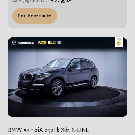
v.a. € 389-p/mnd of
€ 27.950,-
Bekijk deze auto
BMW X3 30iA 252Pk Xdr. X-LINE