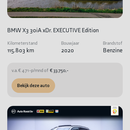
BMW X3 30iA xDr. EXECUTIVE Edition
Kilometerstand
Bouwjaar
Brandstof
115.803 km
2020
Benzine
v.a. € 471-p/mnd of
€ 33.750,-
Bekijk deze auto