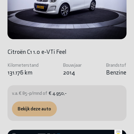
Citroën C1 1.0 e-VTi Feel
Kilometerstand
Bouwjaar
Brandstof
131.176 km
2014
Benzine
v.a. € 85-p/mnd of
€ 4.950,-
Bekijk deze auto