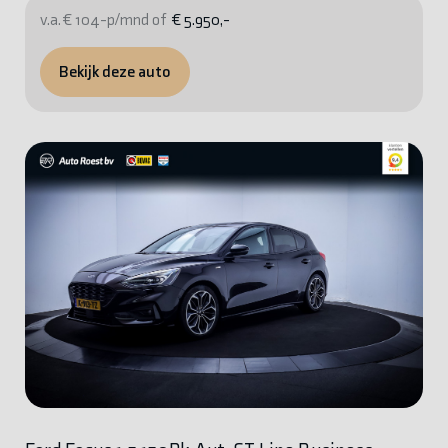
v.a. € 104-p/mnd of
€ 5.950,-
Bekijk deze auto