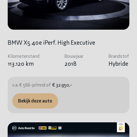
BMW X5 40e iPerf. High Executive
Kilometerstand
Bouwjaar
Brandstof
113.120 km
2018
Hybride
v.a. € 566-p/mnd of
€ 32.950,-
Bekijk deze auto