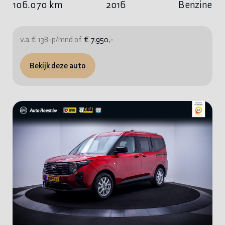
106.070 km
2016
Benzine
v.a. € 138-p/mnd of
€ 7.950,-
Bekijk deze auto