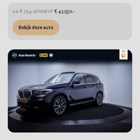
v.a. € 754-p/mnd of
€ 43.950,-
Bekijk deze auto