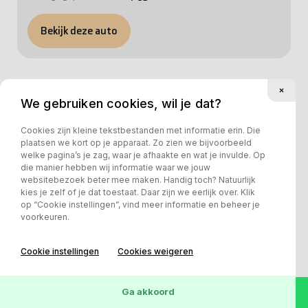
Bekijk deze auto
We gebruiken cookies, wil je dat?
Cookies zijn kleine tekstbestanden met informatie erin. Die
plaatsen we kort op je apparaat. Zo zien we bijvoorbeeld
welke pagina’s je zag, waar je afhaakte en wat je invulde. Op
die manier hebben wij informatie waar we jouw
websitebezoek beter mee maken. Handig toch? Natuurlijk
kies je zelf of je dat toestaat. Daar zijn we eerlijk over. Klik
op “Cookie instellingen”, vind meer informatie en beheer je
voorkeuren.
Cookie instellingen
Cookies weigeren
Honda Civic 2.0 i-VTEC Type R
Ga akkoord