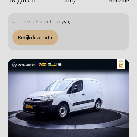
118.776 km
2017
Benzine
v.a. € 204-p/mnd of
€ 11.750,-
Bekijk deze auto