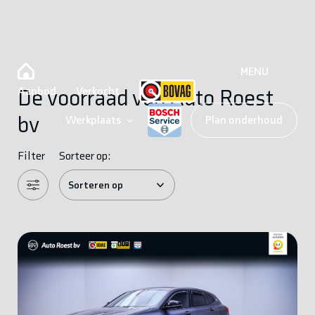
MENU
Aanbod
Verkocht
De voorraad van Auto Roest
bv
Werkplaats
Plan onderhoud
Filter
Sorteer op: