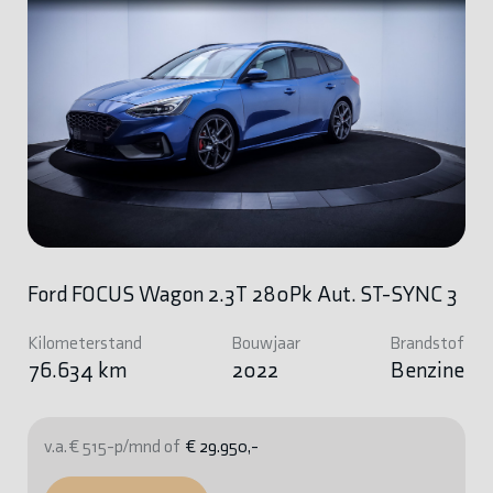
Ford FOCUS Wagon 2.3T 280Pk Aut. ST-SYNC 3
Kilometerstand
Bouwjaar
Brandstof
76.634 km
2022
Benzine
v.a. € 515-p/mnd of
€ 29.950,-