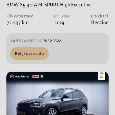
BMW X5 40iA M-SPORT High Executive
Kilometerstand
Bouwjaar
Brandstof
72.537 km
2019
Benzine
v.a. € 874-p/mnd of
€ 50.950,-
Bekijk deze auto