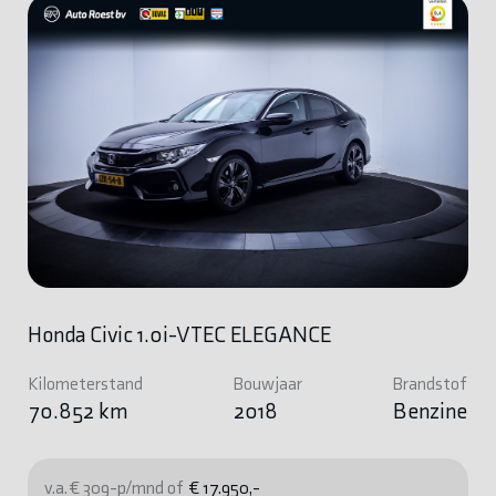
Honda Civic 1.0i-VTEC ELEGANCE
Kilometerstand
Bouwjaar
Brandstof
70.852 km
2018
Benzine
v.a. € 309-p/mnd of
€ 17.950,-