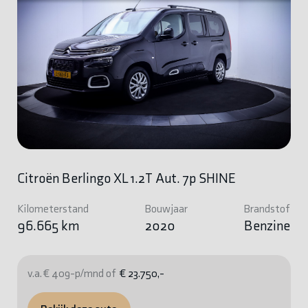
Citroën Berlingo XL 1.2T Aut. 7p SHINE
Kilometerstand
Bouwjaar
Brandstof
96.665 km
2020
Benzine
v.a. € 409-p/mnd of
€ 23.750,-