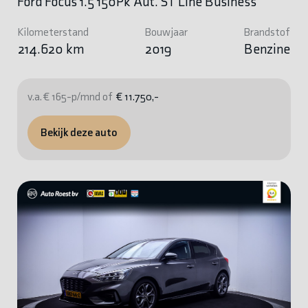
Ford Focus 1.5 150Pk Aut. ST Line Business
Kilometerstand
Bouwjaar
Brandstof
214.620 km
2019
Benzine
v.a. € 165-p/mnd of
€ 11.750,-
Bekijk deze auto