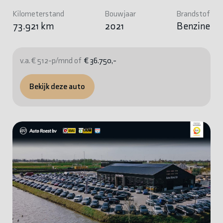
Kilometerstand
Bouwjaar
Brandstof
73.921 km
2021
Benzine
v.a. € 512-p/mnd of
€ 36.750,-
Bekijk deze auto