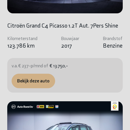
Citroën Grand C4 Picasso 1.2T Aut. 7Pers Shine
Kilometerstand
Bouwjaar
Brandstof
123.786 km
2017
Benzine
v.a. € 237-p/mnd of
€ 13.750,-
Bekijk deze auto