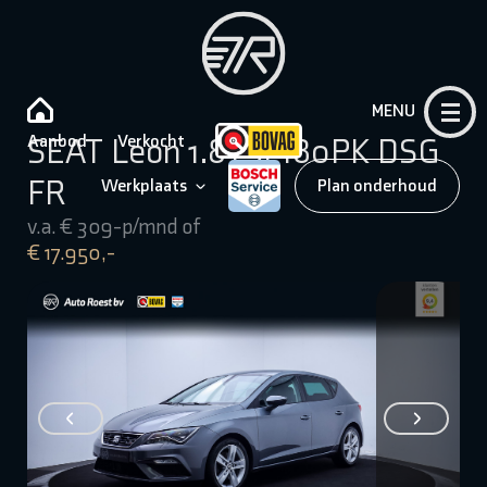
MENU
Aanbod
Verkocht
SEAT Leon 1.8TSI 180PK DSG
FR
Werkplaats
Plan onderhoud
v.a. € 309-p/mnd of
€ 17.950,-