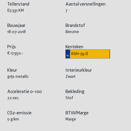
Tellerstand
Aantal versnellingen
67.391 KM
7
Bouwjaar
Brandstof
18-07-2018
Benzine
Prijs
Kenteken
€ 17.950,-
KGH-79-D
Kleur
Interieurkleur
grijs metallic
Zwart
Acceleratie 0-100
Bekleding
7.2 sec.
Stof
CO2-emissie
BTW/Marge
0 g/km
Marge