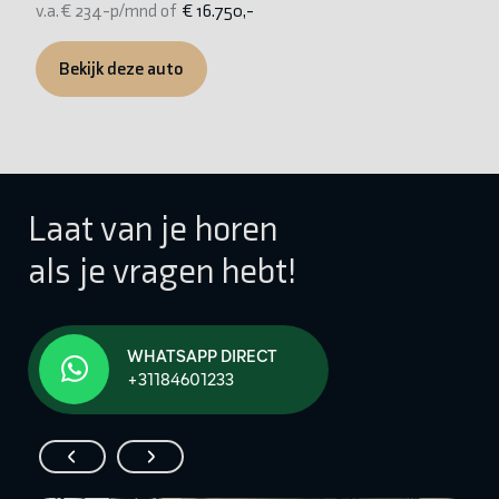
v.a. € 234-p/mnd of
€ 16.750,-
v.
Bekijk deze auto
Laat van je horen
als je vragen hebt!
WHATSAPP DIRECT
+31184601233