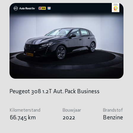
Peugeot 308 1.2T Aut. Pack Business
P
Kilometerstand
Bouwjaar
Brandstof
Ki
66.745 km
2022
Benzine
3