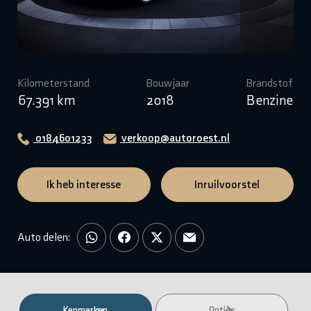
Kilometerstand
Bouwjaar
Brandstof
67.391 km
2018
Benzine
0184601233
verkoop@autoroest.nl
Ik heb interesse
Inruilvoorstel
Auto delen:
Kenmerken
Opties