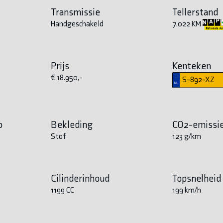
Transmissie
Tellerstand
Handgeschakeld
7.022 KM
Prijs
Kenteken
€ 18.950,-
S-892-XZ
0
Bekleding
CO2-emissi
Stof
123 g/km
Cilinderinhoud
Topsnelheid
1199 CC
199 km/h