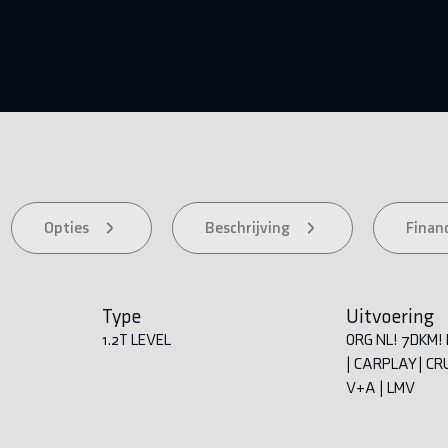
Opties
Beschrijving
Financ
Type
Uitvoering
1.2T LEVEL
ORG NL! 7DKM!
| CARPLAY | CR
V+A | LMV