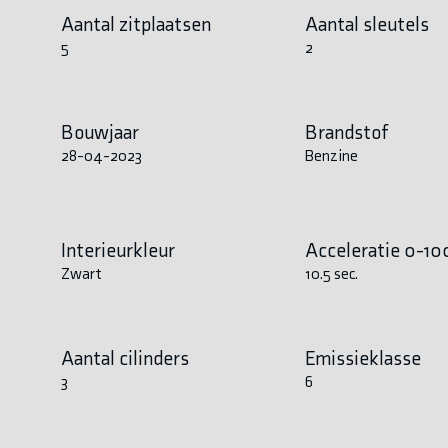
Aantal zitplaatsen
Aantal sleutels
5
2
Bouwjaar
Brandstof
28-04-2023
Benzine
Interieurkleur
Acceleratie 0-10
Zwart
10.5 sec.
Aantal cilinders
Emissieklasse
3
6