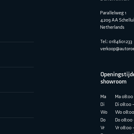
Parallelweg 1
4209 AA Schellu
Netherlands
Tel.: 0184601233
verkoop@autoroe
Openingstijd
showroom
Ma
Ma 08:00 
Di
Di 08:00 
Wo
Wo 08:00
Do
Do 08:00 
Vr
Vr 08:00 