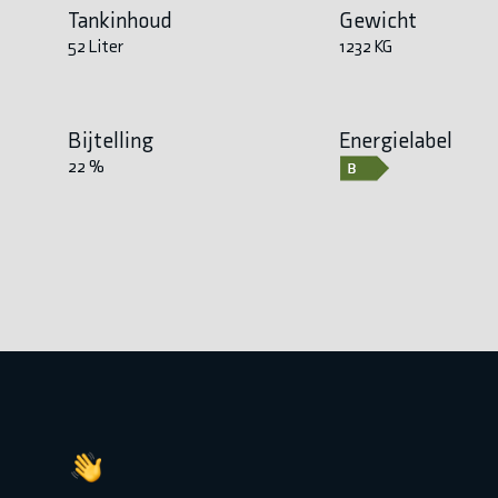
Tankinhoud
Gewicht
52 Liter
1232 KG
Bijtelling
Energielabel
22 %