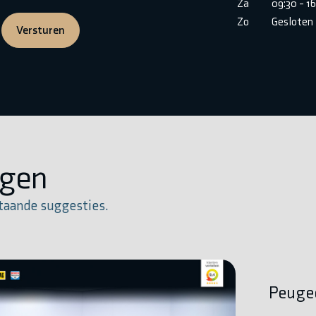
Za
09:30 - 1
Zo
Gesloten
Versturen
igen
taande suggesties.
Peugeo