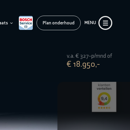
MENU
aats
Plan onderhoud
v.a. € 327-p/mnd of
€ 18.950,-