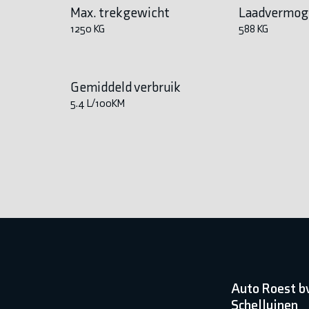
Max. trekgewicht
Laadvermog
1250 KG
588 KG
Gemiddeld verbruik
5.4 L/100KM
Auto Roest b
Schelluinen