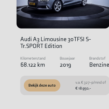
Audi A3 Limousine 30TFSI S-
Tr.SPORT Edition
Kilometerstand
Bouwjaar
Brandstof
68.122 km
2019
Benzin
v.a. € 327-p/mnd of
Bekijk deze auto
€ 18.950,-