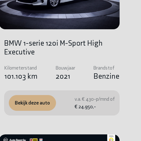
BMW 1-serie 120i M-Sport High
Executive
Kilometerstand
Bouwjaar
Brandstof
101.103 km
2021
Benzine
v.a. € 430-p/mnd of
Bekijk deze auto
€ 24.950,-