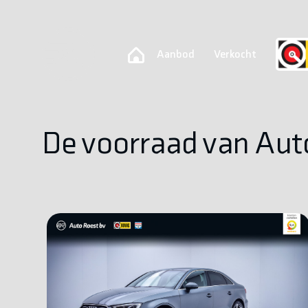
Aanbod
Verkocht
De voorraad van Aut