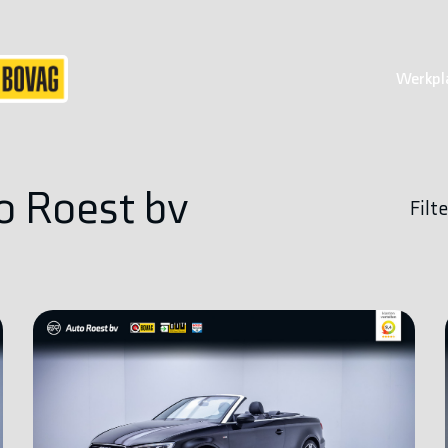
Werkpl
o Roest bv
Filte