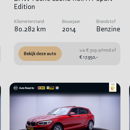
Edition
Kilometerstand
Bouwjaar
Brandstof
e
80.282 km
2014
Benzine
v.a. € 309-p/mnd of
Bekijk deze auto
€ 17.950,-