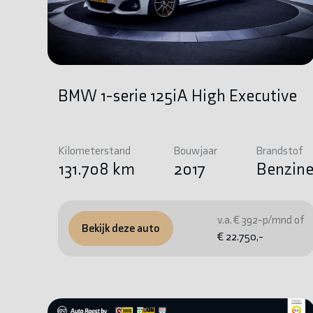
BMW 1-serie 125iA High Executive
Kilometerstand
Bouwjaar
Brandstof
131.708 km
2017
Benzin
v.a. € 392-p/mnd of
Bekijk deze auto
€ 22.750,-