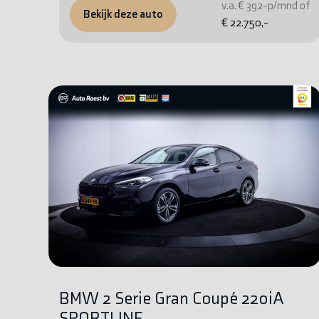
v.a. € 392-p/mnd of
Bekijk deze auto
€ 22.750,-
BMW 2 Serie Gran Coupé 220iA
SPORTLINE