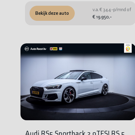
v.a. € 344-p/mnd of
Bekijk deze auto
€ 19.950,-
Audi RS5 Sportback 2.9TFSI RS 5