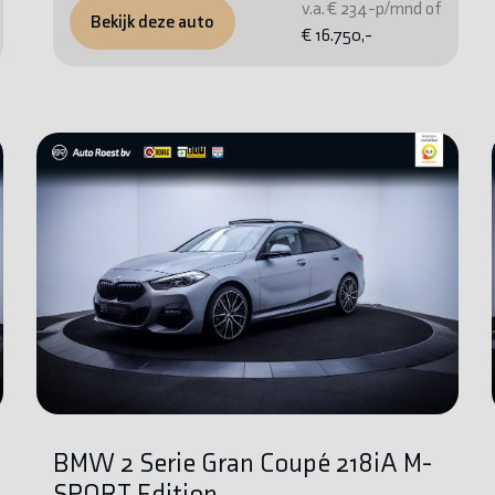
v.a. € 234-p/mnd of
Bekijk deze auto
€ 16.750,-
BMW 2 Serie Gran Coupé 218iA M-
SPORT Edition