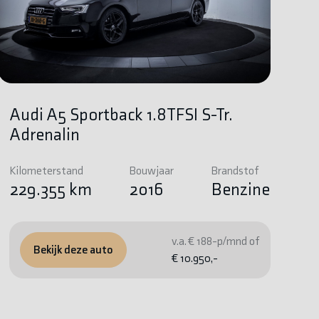
Audi A5 Sportback 1.8TFSI S-Tr.
Adrenalin
Kilometerstand
Bouwjaar
Brandstof
229.355 km
2016
Benzine
v.a. € 188-p/mnd of
Bekijk deze auto
€ 10.950,-