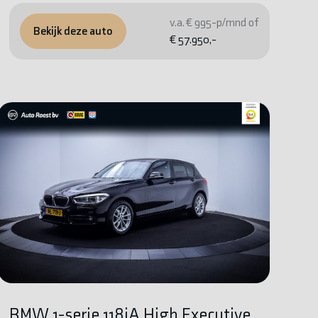
v.a. € 995-p/mnd of
Bekijk deze auto
€ 57.950,-
BMW 1-serie 118iA High Executive