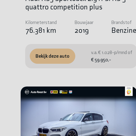
quattro competition plus
Kilometerstand
Bouwjaar
Brandstof
76.381 km
2019
Benzin
v.a. € 1.028-p/mnd of
Bekijk deze auto
€ 59.950,-