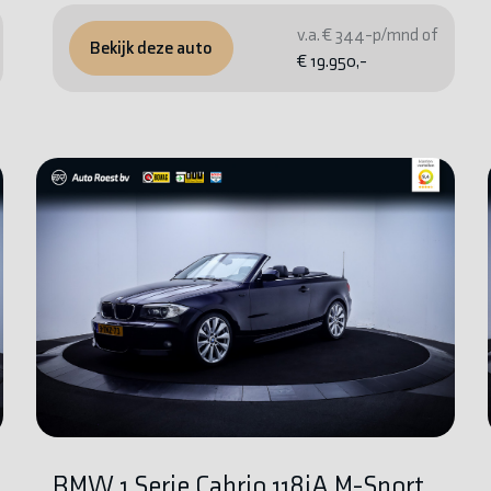
v.a. € 344-p/mnd of
Bekijk deze auto
€ 19.950,-
BMW 1 Serie Cabrio 118iA M-Sport