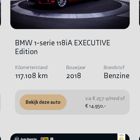
BMW 1-serie 118iA EXECUTIVE
Edition
Kilometerstand
Bouwjaar
Brandstof
e
117.108 km
2018
Benzine
v.a. € 257-p/mnd of
Bekijk deze auto
€ 14.950,-