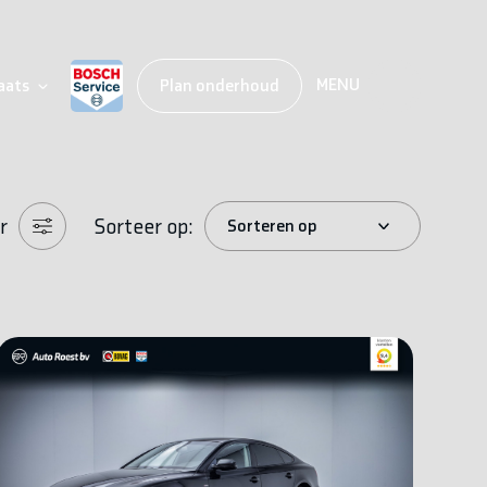
MENU
aats
Plan onderhoud
r
Sorteer op: