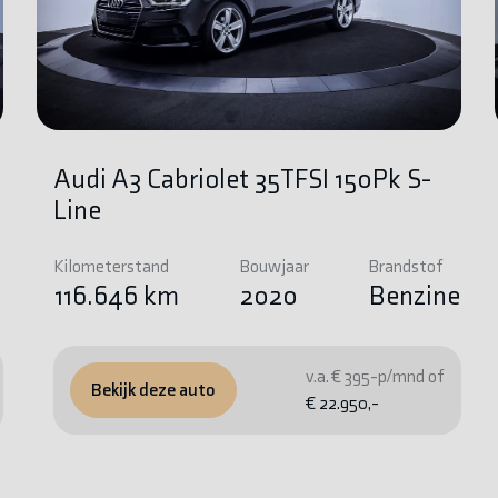
Audi A3 Cabriolet 35TFSI 150Pk S-
Line
Kilometerstand
Bouwjaar
Brandstof
e
116.646 km
2020
Benzine
v.a. € 395-p/mnd of
Bekijk deze auto
€ 22.950,-