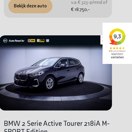
v.a. € 323-p/mnd of
Bekijk deze auto
€ 18.750,-
BMW 2 Serie Active Tourer 218iA M-
SPORT Edition