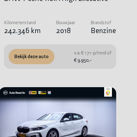
Kilometerstand
Bouwjaar
Brandstof
242.346 km
2018
Benzine
v.a. € 171-p/mnd of
Bekijk deze auto
€ 9.950,-