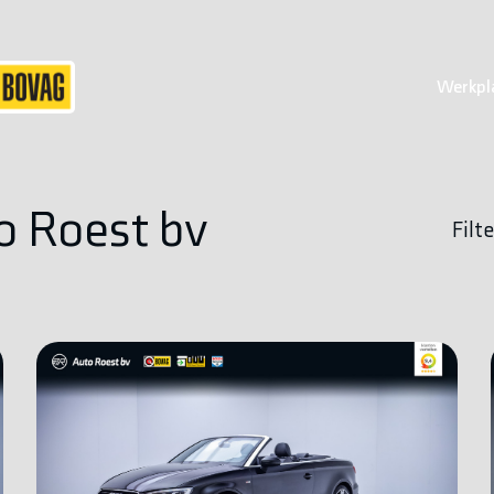
Werkpl
o Roest bv
Filte