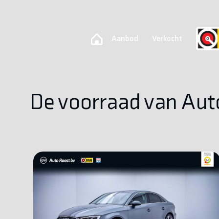
Aanbod
Verkocht
De voorraad van Aut