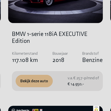
BMW 1-serie 118iA EXECUTIVE
Edition
Kilometerstand
Bouwjaar
Brandstof
e
117.108 km
2018
Benzine
v.a. € 257-p/mnd of
Bekijk deze auto
€ 14.950,-