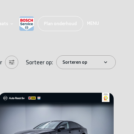
MENU
aats
Plan onderhoud
r
Sorteer op: