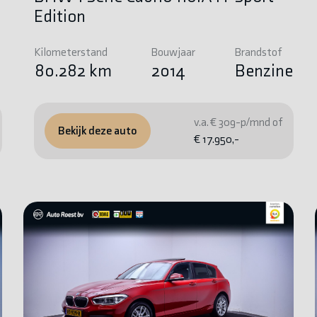
Edition
Kilometerstand
Bouwjaar
Brandstof
e
80.282 km
2014
Benzine
v.a. € 309-p/mnd of
Bekijk deze auto
€ 17.950,-