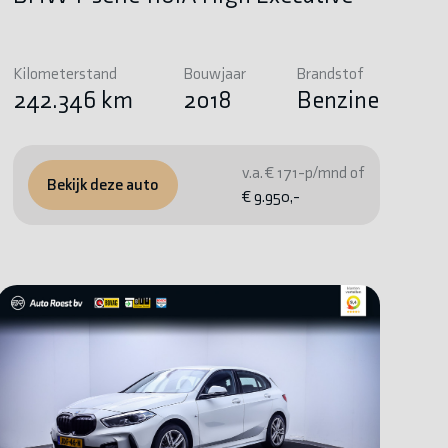
Kilometerstand
Bouwjaar
Brandstof
242.346 km
2018
Benzine
v.a. € 171-p/mnd of
Bekijk deze auto
€ 9.950,-