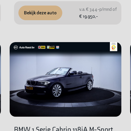
v.a. € 344-p/mnd of
Bekijk deze auto
€ 19.950,-
BMW 1 Serie Cabrio 118iA M-Sport