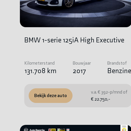
BMW 1-serie 125iA High Executive
Kilometerstand
Bouwjaar
Brandstof
131.708 km
2017
Benzin
v.a. € 392-p/mnd of
Bekijk deze auto
€ 22.750,-