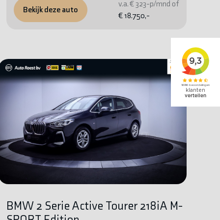
v.a. € 323-p/mnd of
Bekijk deze auto
€ 18.750,-
BMW 2 Serie Active Tourer 218iA M-
SPORT Edition