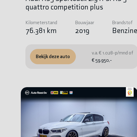
quattro competition plus
Kilometerstand
Bouwjaar
Brandstof
76.381 km
2019
Benzin
v.a. € 1.028-p/mnd of
Bekijk deze auto
€ 59.950,-