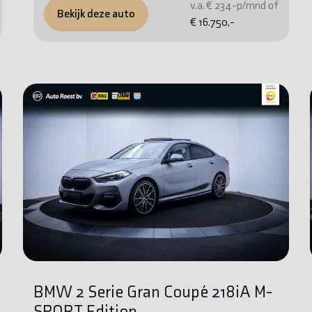
v.a. € 234-p/mnd of
Bekijk deze auto
€ 16.750,-
BMW 2 Serie Gran Coupé 218iA M-
SPORT Edition