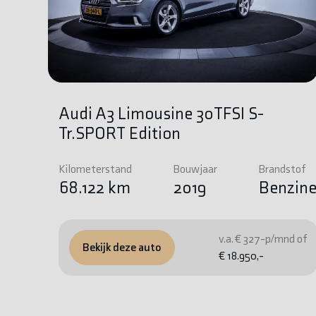
Audi A3 Limousine 30TFSI S-
Tr.SPORT Edition
Kilometerstand
Bouwjaar
Brandstof
68.122 km
2019
Benzin
v.a. € 327-p/mnd of
Bekijk deze auto
€ 18.950,-