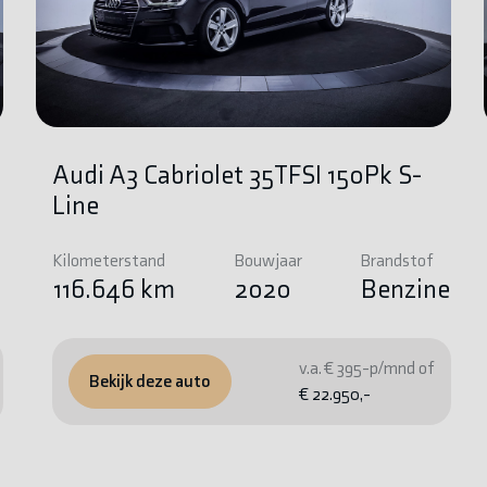
Audi A3 Cabriolet 35TFSI 150Pk S-
Line
Kilometerstand
Bouwjaar
Brandstof
e
116.646 km
2020
Benzine
v.a. € 395-p/mnd of
Bekijk deze auto
€ 22.950,-