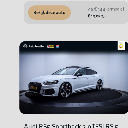
v.a. € 344-p/mnd of
Bekijk deze auto
€ 19.950,-
Audi RS5 Sportback 2.9TFSI RS 5