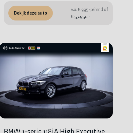
v.a. € 995-p/mnd of
Bekijk deze auto
€ 57.950,-
BMW 1-serie 118iA High Executive