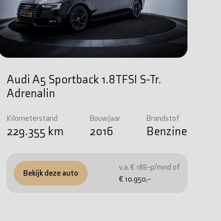
Audi A5 Sportback 1.8TFSI S-Tr.
Adrenalin
Kilometerstand
Bouwjaar
Brandstof
229.355 km
2016
Benzine
v.a. € 188-p/mnd of
Bekijk deze auto
€ 10.950,-