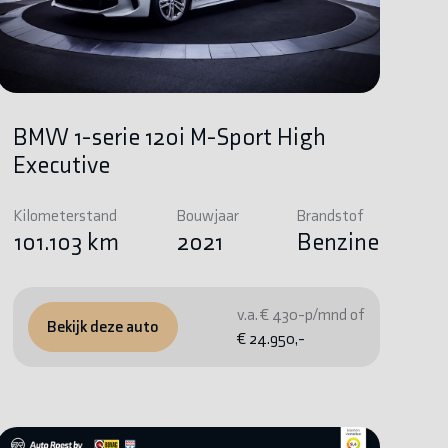
BMW 1-serie 120i M-Sport High
Executive
Kilometerstand
Bouwjaar
Brandstof
101.103 km
2021
Benzine
v.a. € 430-p/mnd of
Bekijk deze auto
€ 24.950,-