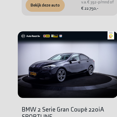
v.a. € 392-p/mnd of
Bekijk deze auto
€ 22.750,-
BMW 2 Serie Gran Coupé 220iA
SPORTLINE