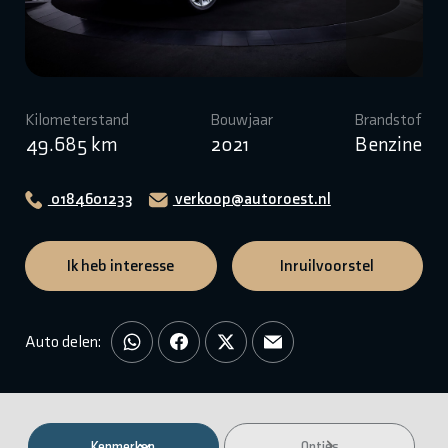
Kilometerstand
Bouwjaar
Brandstof
49.685 km
2021
Benzine
0184601233
verkoop@autoroest.nl
Ik heb interesse
Inruilvoorstel
Auto delen:
Kenmerken
Opties