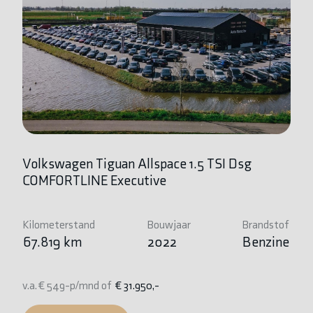
Volkswagen Tiguan Allspace 1.5 TSI Dsg
B
COMFORTLINE Executive
Ki
1
Kilometerstand
Bouwjaar
Brandstof
67.819 km
2022
Benzine
v.
v.a. € 549-p/mnd of
€ 31.950,-