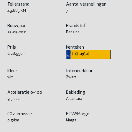
Tellerstand
Aantal versnellingen
49.685 KM
7
Bouwjaar
Brandstof
25-05-2021
Benzine
Prijs
Kenteken
€ 28.950,-
HXH-56-X
Kleur
Interieurkleur
wit
Zwart
Acceleratie 0-100
Bekleding
9.5 sec.
Alcantara
CO2-emissie
BTW/Marge
0 g/km
Marge