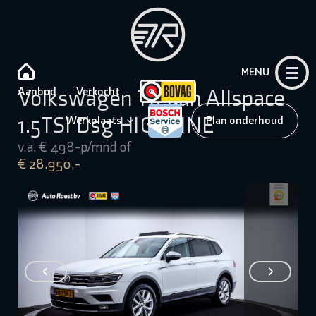
MENU
Aanbod
Verkocht
Volkswagen Tiguan Allspace
1.5TSI Dsg HIGHLINE
Werkplaats
Plan onderhoud
v.a. € 498-p/mnd of
€ 28.950,-