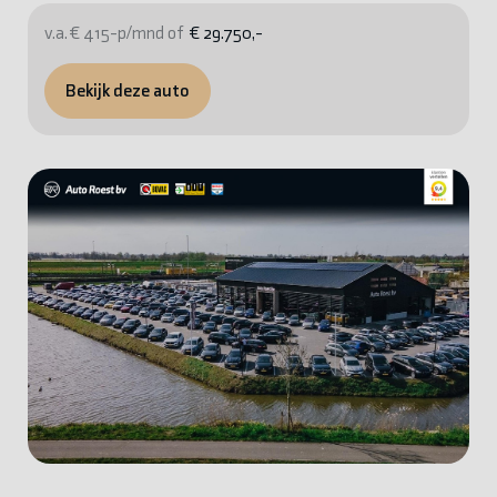
v.a. € 415-p/mnd of
€ 29.750,-
Bekijk deze auto