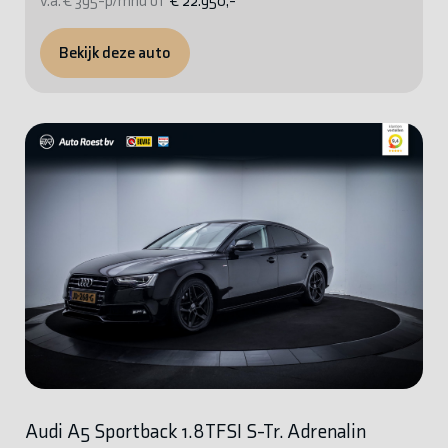
v.a. € 395-p/mnd of
€ 22.950,-
Bekijk deze auto
Audi A5 Sportback 1.8TFSI S-Tr. Adrenalin