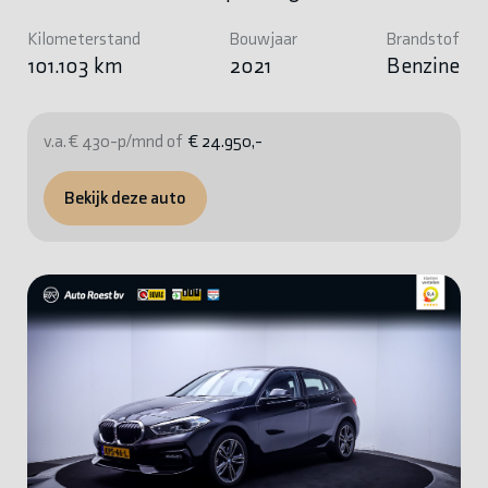
Kilometerstand
Bouwjaar
Brandstof
101.103 km
2021
Benzine
v.a. € 430-p/mnd of
€ 24.950,-
Bekijk deze auto