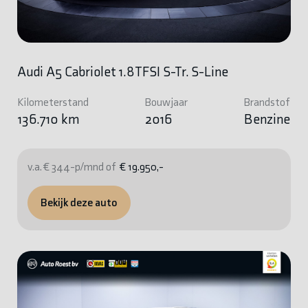
Audi A5 Cabriolet 1.8TFSI S-Tr. S-Line
Kilometerstand
Bouwjaar
Brandstof
136.710 km
2016
Benzine
v.a. € 344-p/mnd of
€ 19.950,-
Bekijk deze auto