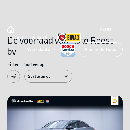
MENU
Aanbod
Verkocht
De voorraad van Auto Roest
bv
Werkplaats
Plan onderhoud
Filter
Sorteer op: