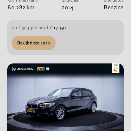
Kilometerstand
Bouwjaar
Brandstof
80.282 km
2014
Benzine
v.a. € 309-p/mnd of
€ 17.950,-
Bekijk deze auto