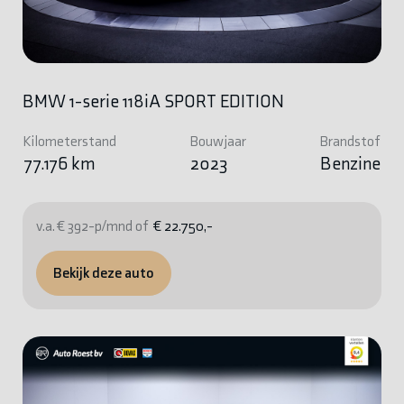
BMW 1-serie 118iA SPORT EDITION
Kilometerstand
Bouwjaar
Brandstof
77.176 km
2023
Benzine
v.a. € 392-p/mnd of
€ 22.750,-
Bekijk deze auto