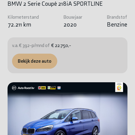
BMW 2 Serie Coupé 218iA SPORTLINE
Kilometerstand
Bouwjaar
Brandstof
72.211 km
2020
Benzine
v.a. € 392-p/mnd of
€ 22.750,-
Bekijk deze auto