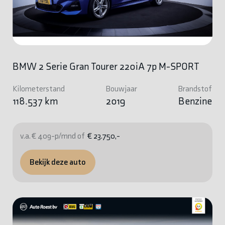
BMW 2 Serie Gran Tourer 220iA 7p M-SPORT
Kilometerstand
Bouwjaar
Brandstof
118.537 km
2019
Benzine
v.a. € 409-p/mnd of
€ 23.750,-
Bekijk deze auto