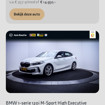
v.a. € 257-p/mnd of
€ 14.950,-
Bekijk deze auto
BMW 1-serie 120i M-Sport High Executive