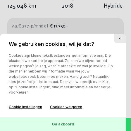
125.048 km
2018
Hybride
v.a. € 237-p/mnd of
€ 13.750,-
Bekijk deze auto
We gebruiken cookies, wil je dat?
Cookies zijn kleine tekstbestanden met informatie erin. Die
plaatsen we kort op je apparaat. Zo zien we bijvoorbeeld
welke pagina’s je zag, waar je afhaakte en wat je invulde. Op
die manier hebben wij informatie waar we jouw
websitebezoek beter mee maken. Handig toch? Natuurlijk
kies je zelf of je dat toestaat. Daar zijn we eerlijk over. Klik
op “Cookie instellingen”, vind meer informatie en beheer je
voorkeuren.
Cookie instellingen
Cookies weigeren
Ga akkoord