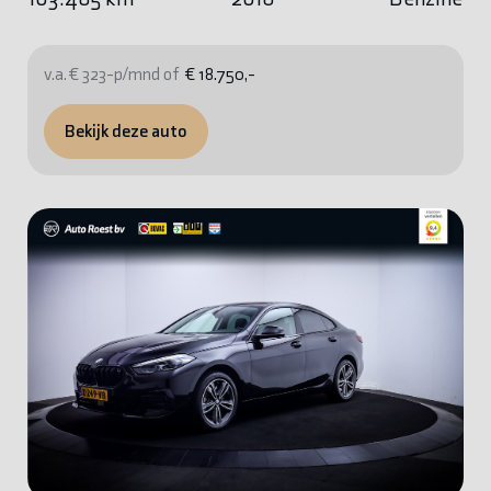
v.a. € 323-p/mnd of
€ 18.750,-
Bekijk deze auto