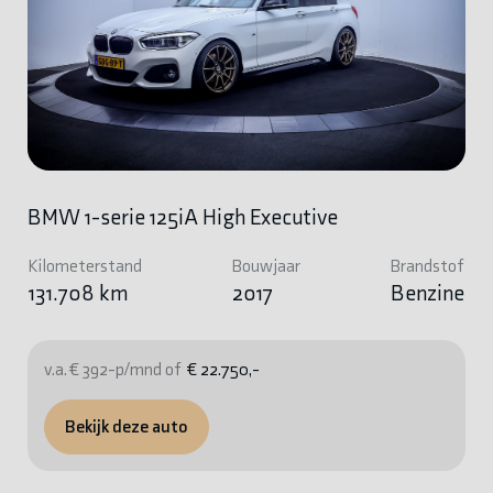
BMW 1-serie 125iA High Executive
Kilometerstand
Bouwjaar
Brandstof
131.708 km
2017
Benzine
v.a. € 392-p/mnd of
€ 22.750,-
Bekijk deze auto