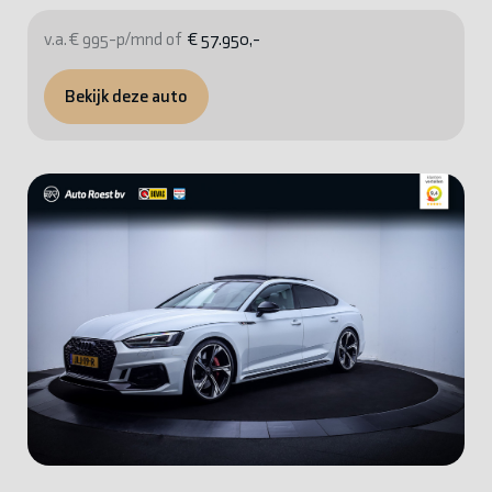
v.a. € 995-p/mnd of
€ 57.950,-
Bekijk deze auto