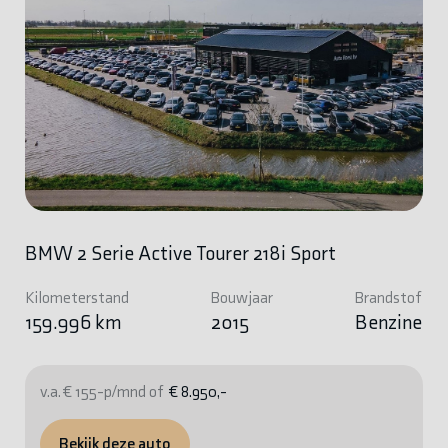
BMW 2 Serie Active Tourer 218i Sport
Kilometerstand
Bouwjaar
Brandstof
159.996 km
2015
Benzine
v.a. € 155-p/mnd of
€ 8.950,-
Bekijk deze auto