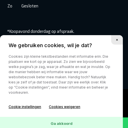
Zo
Gesloten
*Koopavond donderdag op afspraak.
We gebruiken cookies, wil je dat?
Volg ons:
Cookies zijn kleine tekstbestanden met informatie erin. Die
plaatsen we kort op je apparaat. Zo zien we bijvoorbeeld
welke pagina’s je zag, waar je afhaakte en wat je invulde. Op
die manier hebben wij informatie waar we jouw
websitebezoek beter mee maken. Handig toch? Natuurlijk
kies je zelf of je dat toestaat. Daar zijn we eerlijk over. Klik
op “Cookie instellingen”, vind meer informatie en beheer je
voorkeuren.
Cookie instellingen
Cookies weigeren
Ga akkoord