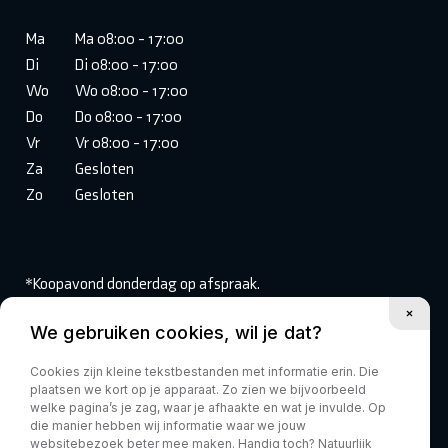
Ma
Ma 08:00 - 17:00
Di
Di 08:00 - 17:00
Wo
Wo 08:00 - 17:00
Do
Do 08:00 - 17:00
Vr
Vr 08:00 - 17:00
Za
Gesloten
Zo
Gesloten
*Koopavond donderdag op afspraak.
We gebruiken cookies, wil je dat?
Volg ons:
Cookies zijn kleine tekstbestanden met informatie erin. Die
plaatsen we kort op je apparaat. Zo zien we bijvoorbeeld
welke pagina’s je zag, waar je afhaakte en wat je invulde. Op
die manier hebben wij informatie waar we jouw
websitebezoek beter mee maken. Handig toch? Natuurlijk