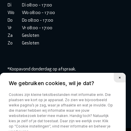
Di
Di 08:00 - 17:00
Wo
Wo 08:00 - 17:00
Do
Do 08:00 - 17:00
Vr
Vr 08:00 - 17:00
Za
Gesloten
Zo
Gesloten
*Koopavond donderdag op afspraak.
We gebruiken cookies, wil je dat?
Volg ons:
Cookies zijn kleine tekstbestanden met informatie erin. Die
plaatsen we kort op je apparaat. Zo zien we bijvoorbeeld
welke pagina’s je zag, waar je afhaakte en wat je invulde. Op
die manier hebben wij informatie waar we jouw
websitebezoek beter mee maken. Handig toch? Natuurlijk
kies je zelf of je dat toestaat. Daar zijn we eerlijk over. Klik
op “Cookie instellingen”, vind meer informatie en beheer je